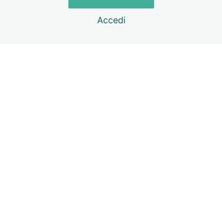
AY 15
Accedi
AY 18
AY 25
AY 26
Precedente
Successivo
AY 29
AY 33
AY 34
AY 37
AY 38
Ay 60
AY 103