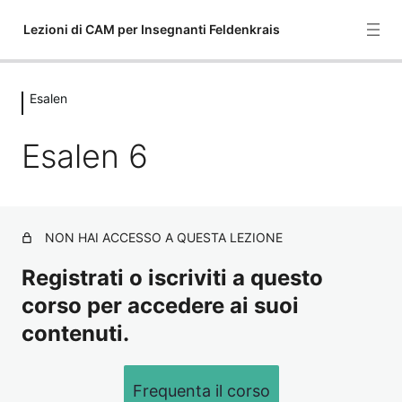
Lezioni di CAM per Insegnanti Feldenkrais
Esalen
Alexander Yanai
44 lezioni
Esalen 6
AY 1
Varie
AY 2
2 lezioni
4° Lezione – Feldenkrais sul trono (W.C.) tre parti
Esalen
AY 3
NON HAI ACCESSO A QUESTA LEZIONE
Mobilità dell'anca usando la mano sotto la rotula
Esalen 6
AY 4
Registrati o iscriviti a questo
corso per accedere ai suoi
Esalen 13
AY 5
contenuti.
AY 8
AY 9
Frequenta il corso